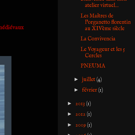
atelier virtuel...
Les Maîtres de
l’organetto florentin
 médiévaux
au XIVème siècle
La Convivencia
Le Voyageur et les 5
Cercles
PNEUMA
►
juillet
(4)
►
février
(1)
►
2013
(1)
►
2012
(1)
►
2009
(1)