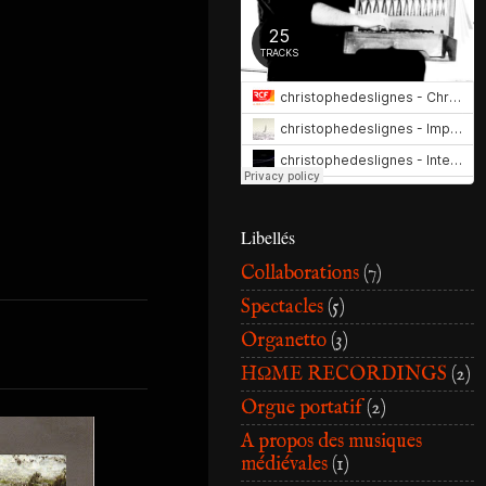
Libellés
Collaborations
(7)
Spectacles
(5)
Organetto
(3)
HΩME RECORDINGS
(2)
Orgue portatif
(2)
A propos des musiques
médiévales
(1)