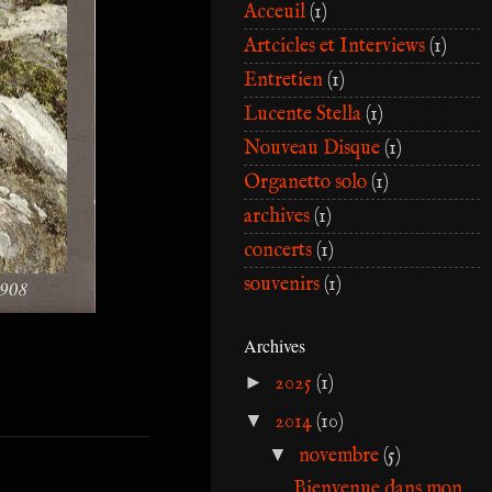
Acceuil
(1)
Artcicles et Interviews
(1)
Entretien
(1)
Lucente Stella
(1)
Nouveau Disque
(1)
Organetto solo
(1)
archives
(1)
concerts
(1)
souvenirs
(1)
Archives
►
2025
(1)
▼
2014
(10)
▼
novembre
(5)
Bienvenue dans mon