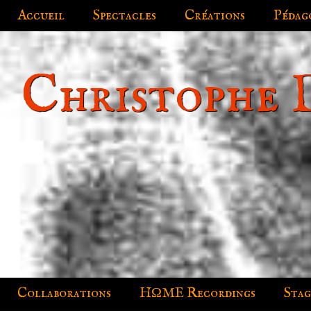
Accueil
Spectacles
Créations
Pédag
Christophe 
Collaborations
HΩME Recordings
Stag