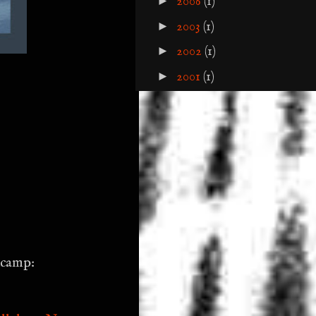
►
2006
(1)
►
2003
(1)
►
2002
(1)
►
2001
(1)
dcamp: