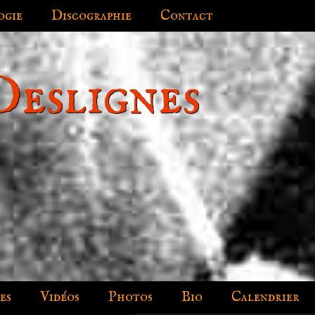
ogie
Discographie
Contact
Deslignes
es
Vidéos
Photos
Bio
Calendrier