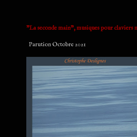
"La seconde main", musiques pour claviers
Parution Octobre 2021