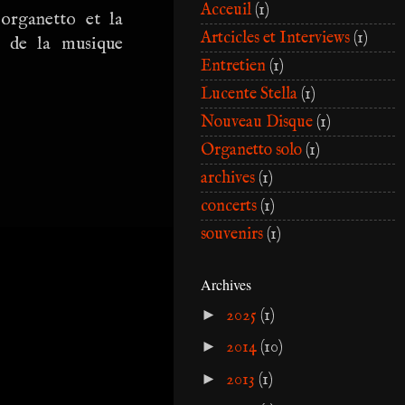
Acceuil
(1)
’organetto et la
Artcicles et Interviews
(1)
rs de la musique
Entretien
(1)
Lucente Stella
(1)
Nouveau Disque
(1)
Organetto solo
(1)
archives
(1)
concerts
(1)
souvenirs
(1)
Archives
►
2025
(1)
►
2014
(10)
►
2013
(1)