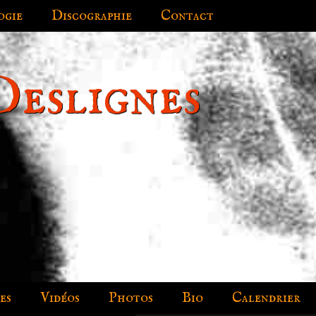
ogie
Discographie
Contact
Deslignes
es
Vidéos
Photos
Bio
Calendrier