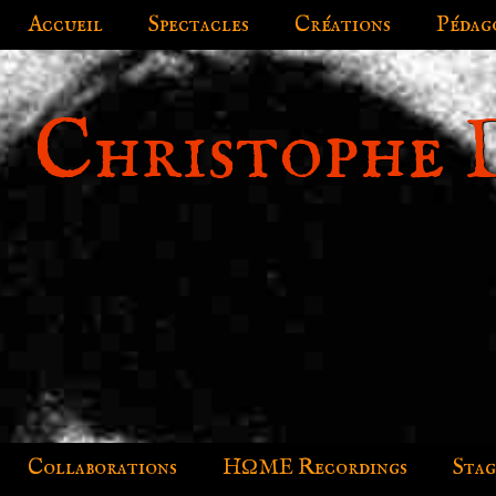
Accueil
Spectacles
Créations
Pédag
Christophe 
Collaborations
HΩME Recordings
Stag