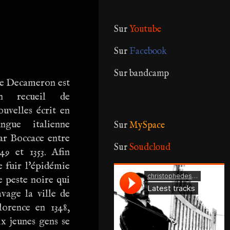
Sur
Youtube
Sur
Facebook
Sur bandcamp
e Decameron est
n recueil de
ouvelles écrit en
angue italienne
Sur
MySpace
ar Boccace entre
Sur
Soudcloud
349 et 1353. Afin
e fuir l'épidémie
e peste noire qui
avage la ville de
lorence en 1348,
ix jeunes gens se