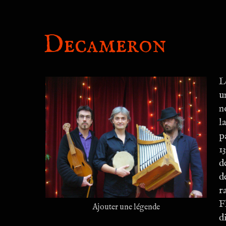
Decameron
L
u
n
l
p
1
d
d
r
F
Ajouter une légende
d