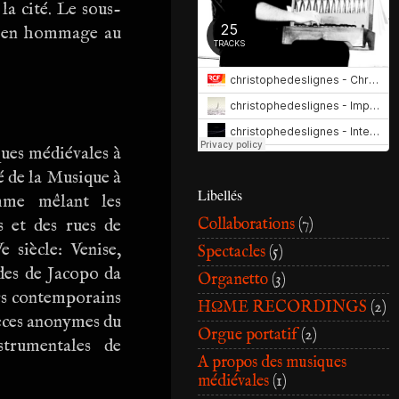
la cité. Le sous-
t, en hommage au
ques médiévales à
é de la Musique à
Libellés
mme mêlant les
Collaborations
(7)
es et des rues de
 siècle: Venise,
Spectacles
(5)
des de Jacopo da
Organetto
(3)
rs contemporains
HΩME RECORDINGS
(2)
ièces anonymes du
Orgue portatif
(2)
trumentales de
A propos des musiques
médiévales
(1)